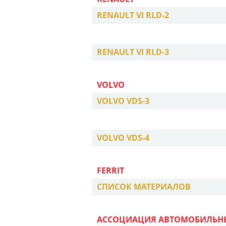
RENAULT VI RLD-2
RENAULT VI RLD-3
VOLVO
VOLVO VDS-3
VOLVO VDS-4
FERRIT
СПИСОК МАТЕРИАЛОВ
АССОЦИАЦИЯ АВТОМОБИЛЬН