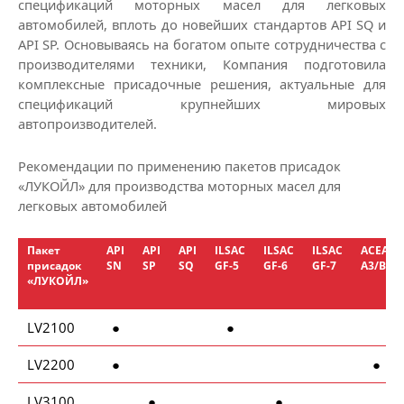
спецификаций моторных масел для легковых
автомобилей, вплоть до новейших стандартов
API SQ
и
API SP. Основываясь на богатом опыте сотрудничества с
производителями техники, Компания подготовила
комплексные присадочные решения, актуальные для
спецификаций крупнейших мировых
автопроизводителей.
Рекомендации по применению пакетов присадок
«ЛУКОЙЛ» для производства моторных масел для
легковых автомобилей
Пакет
API
API
API
ILSAC
ILSAC
ILSAC
ACEA
присадок
SN
SP
SQ
GF-5
GF-6
GF-7
A3/B4
«ЛУКОЙЛ»
LV2100
●
●
LV2200
●
●
LV3100
●
●