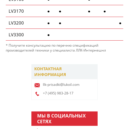
LV317
0
●
●
●
●
LV3200
●
●
●
LV3300
●
* Получите консультацию по перечню спецификаций
производителей техники у специалиста ЛЛК-Интернешнл
КОНТАКТНАЯ
ИНФОРМАЦИЯ
llk-prisadki@lukoil.com
+7 (495)
983-28-17
МЫ В СОЦИАЛЬНЫХ
СЕТЯХ